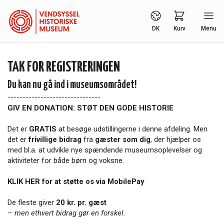
DK
Kurv
Menu
TAK FOR REGISTRERINGEN
Du kan nu gå ind i museumsområdet!
-------------------------------
GIV EN DONATION: STØT DEN GODE HISTORIE
Det er
GRATIS
at besøge udstillingerne i denne afdeling. Men
det er
frivillige bidrag
fra
gæster som dig
, der hjælper os
med bl.a. at ­udvikle nye spændende museums­oplevelser og
aktiviteter for både børn og voksne.
KLIK HER for at støtte os via MobilePay
De fleste giver
20 kr. pr. gæst
– men ethvert bidrag gør en forskel.