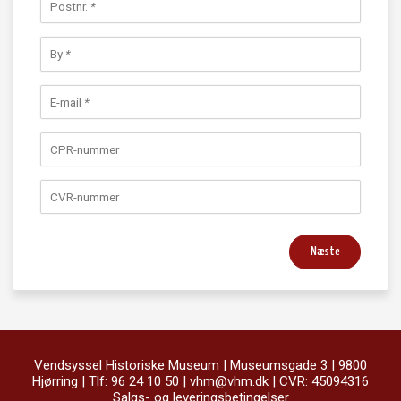
Postnr.
*
By
*
E-mail
*
CPR-nummer
CVR-nummer
Næste
Vendsyssel Historiske Museum | Museumsgade 3 | 9800
Hjørring | Tlf: 96 24 10 50 |
vhm@vhm.dk
| CVR: 45094316
Salgs- og leveringsbetingelser