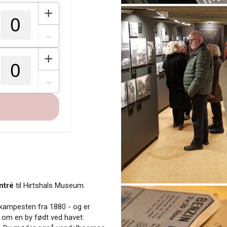
+
-
+
-
ntré
til Hirtshals Museum.
 kampesten fra 1880 - og er
n om en by født ved havet: