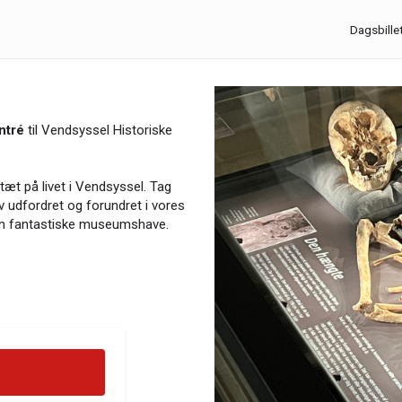
Dagsbille
ntré
til Vendsyssel Historiske
t på livet i Vendsyssel. Tag
iv udfordret og forundret i vores
i den fantastiske museumshave.