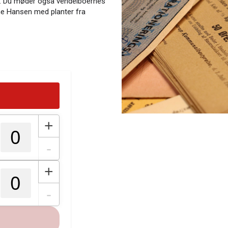
ne. Du møder også vendelboernes
gne Hansen med planter fra
+
-
+
-