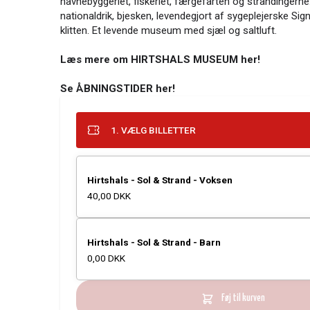
havnebyggeriet, fiskeriet, færgefarten og strandinger
nationaldrik, bjesken, levendegjort af sygeplejerske Si
klitten. Et levende museum med sjæl og saltluft.
Læs mere om HIRTSHALS MUSEUM her!
Se ÅBNINGSTIDER her!
1. VÆLG BILLETTER
Hirtshals - Sol & Strand - Voksen
40,00 DKK
Hirtshals - Sol & Strand - Barn
0,00 DKK
Føj til kurven