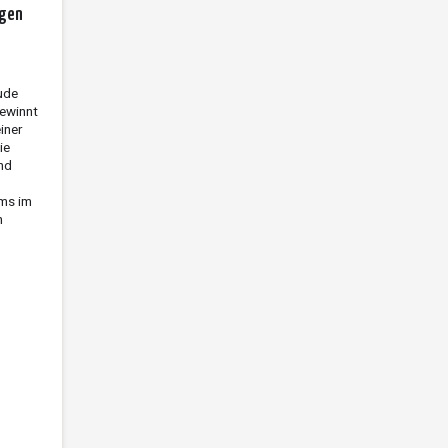
egen
ude
gewinnt
iner
ie
nd
ms im
n