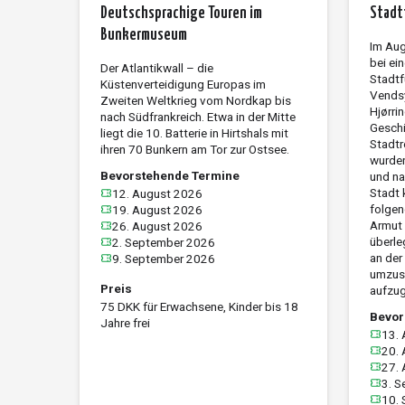
Deutschsprachige Touren im
Stadt
Bunkermuseum
Im Aug
bei ei
Der Atlantikwall – die
Stadtf
Küstenverteidigung Europas im
Vendsy
Zweiten Weltkrieg vom Nordkap bis
Hjørri
nach Südfrankreich. Etwa in der Mitte
Geschi
liegt die 10. Batterie in Hirtshals mit
Stadtr
ihren 70 Bunkern am Tor zur Ostsee.
wurden
Bevorstehende Termine
und na
Stadt 
12. August 2026
folgen
19. August 2026
Armut 
26. August 2026
überle
2. September 2026
an der
9. September 2026
umzusi
Preis
aufzu
75 DKK für Erwachsene, Kinder bis 18
Bevor
Jahre frei
13.
20.
27.
3. 
10.