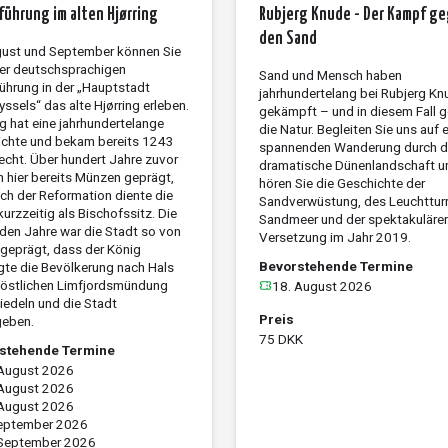
führung im alten Hjørring
Rubjerg Knude - Der Kampf g
den Sand
ust und September können Sie
ner deutschsprachigen
Sand und Mensch haben
ührung in der „Hauptstadt
jahrhundertelang bei Rubjerg Kn
ssels“ das alte Hjørring erleben.
gekämpft – und in diesem Fall 
ng hat eine jahrhundertelange
die Natur. Begleiten Sie uns auf e
chte und bekam bereits 1243
spannenden Wanderung durch d
echt. Über hundert Jahre zuvor
drama­tische Dünenlandschaft u
 hier bereits Münzen geprägt,
hören Sie die Geschichte der
ch der Reformation diente die
Sandverwüstung, des Leuchttur
kurzzeitig als Bischofssitz. Die
Sandmeer und der spektakuläre
den Jahre war die Stadt so von
Versetzung im Jahr 2019.
geprägt, dass der König
Bevorstehende Termine
gte die Bevölkerung nach Hals
 östlichen Limfjordsmündung
18. August 2026
edeln und die Stadt
Preis
geben.
75 DKK
stehende Termine
 August 2026
 August 2026
 August 2026
September 2026
 September 2026