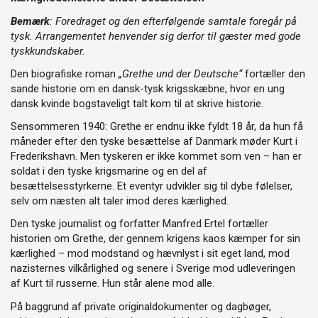
Bemærk
: Foredraget og den efterfølgende samtale foregår på
tysk. Arrangementet henvender sig derfor til gæster med gode
tyskkundskaber.
Den biografiske roman
„Grethe und der Deutsche“
fortæller den
sande historie om en dansk-tysk krigsskæbne, hvor en ung
dansk kvinde bogstaveligt talt kom til at skrive historie.
Sensommeren 1940: Grethe er endnu ikke fyldt 18 år, da hun få
måneder efter den tyske besættelse af Danmark møder Kurt i
Frederikshavn. Men tyskeren er ikke kommet som ven – han er
soldat i den tyske krigsmarine og en del af
besættelsesstyrkerne. Et eventyr udvikler sig til dybe følelser,
selv om næsten alt taler imod deres kærlighed.
Den tyske journalist og forfatter Manfred Ertel fortæller
historien om Grethe, der gennem krigens kaos kæmper for sin
kærlighed – mod modstand og hævnlyst i sit eget land, mod
nazisternes vilkårlighed og senere i Sverige mod udleveringen
af Kurt til russerne. Hun står alene mod alle.
På baggrund af private originaldokumenter og dagbøger,