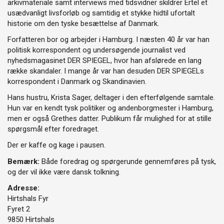
arkivmateriale samt interviews med tidsvidner skildrer Ertel et
usædvanligt livsforløb og samtidig et stykke hidtil ufortalt
historie om den tyske besættelse af Danmark.
Forfatteren bor og arbejder i Hamburg. I næsten 40 år var han
politisk korrespondent og undersøgende journalist ved
nyhedsmagasinet DER SPIEGEL, hvor han afslørede en lang
række skandaler. I mange år var han desuden DER SPIEGELs
korrespondent i Danmark og Skandinavien.
Hans hustru, Krista Sager, deltager i den efterfølgende samtale.
Hun var en kendt tysk politiker og andenborgmester i Hamburg,
men er også Grethes datter. Publikum får mulighed for at stille
spørgsmål efter foredraget.
Der er kaffe og kage i pausen.
Bemærk:
Både foredrag og spørgerunde gennemføres på tysk,
og der vil ikke være dansk tolkning.
Adresse:
Hirtshals Fyr
Fyret 2
9850 Hirtshals