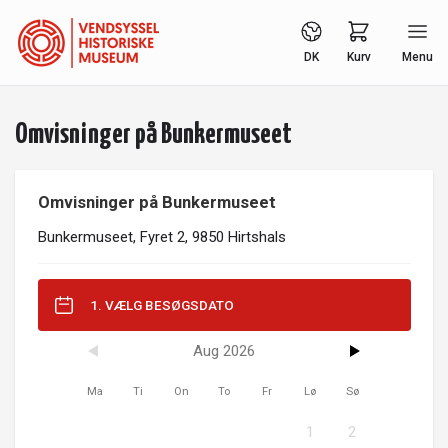
DK
Kurv
Menu
Omvisninger på Bunkermuseet
Omvisninger på Bunkermuseet
Bunkermuseet, Fyret 2, 9850 Hirtshals
1. VÆLG BESØGSDATO
Aug 2026
Ma
Ti
On
To
Fr
Lø
Sø
1
2