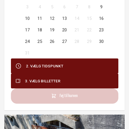
3
4
5
6
7
8
9
10
11
12
13
14
15
16
17
18
19
20
21
22
23
24
25
26
27
28
29
30
31
2. VÆLG TIDSPUNKT
3. VÆLG BILLETTER
Føj til kurven