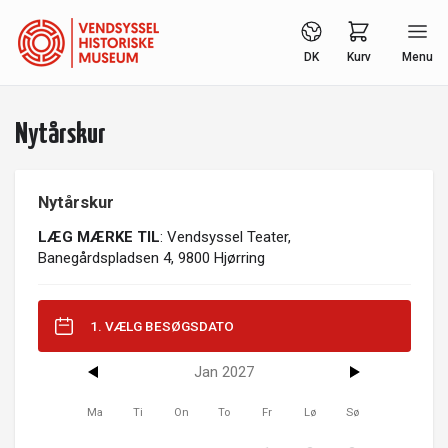
DK
Kurv
Menu
Nytårskur
Nytårskur
LÆG MÆRKE TIL
: Vendsyssel Teater,
Banegårdspladsen 4, 9800 Hjørring
1. VÆLG BESØGSDATO
Jan 2027
Ma
Ti
On
To
Fr
Lø
Sø