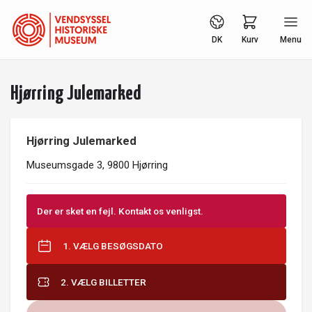
DK
Kurv
Menu
Hjørring Julemarked
Hjørring Julemarked
Museumsgade 3, 9800 Hjørring
Der er sket en fejl. Kontakt os venligst.
1. VÆLG BESØGSDATO
2. VÆLG BILLETTER