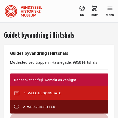
DK
Kurv
Menu
Guidet byvandring i Hirtshals
Guidet byvandring i Hirtshals
Mødested ved trappen i Havnegade, 9850 Hirtshals
Der er sket en fejl. Kontakt os venligst.
1. VÆLG BESØGSDATO
2. VÆLG BILLETTER