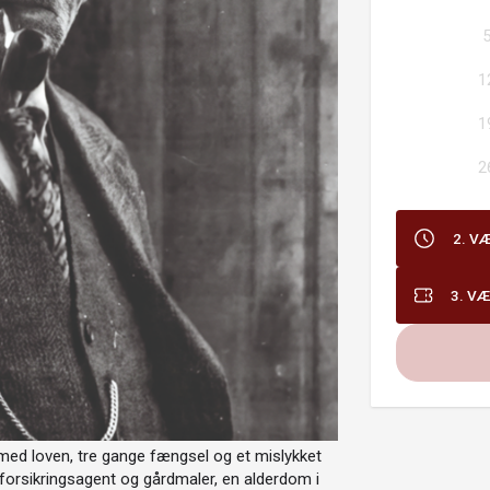
1
1
2
2. V
3. VÆ
 med loven, tre gange fængsel og et mislykket
 forsikringsagent og gårdmaler, en alderdom i