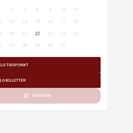
5
6
7
8
9
10
11
2
13
14
15
16
17
18
9
20
21
22
23
24
25
6
27
28
29
30
31
ÆLG TIDSPUNKT
LG BILLETTER
Føj til kurven