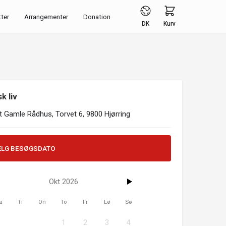
tter
Arrangementer
Donation
DK
Kurv
k liv
 Gamle Rådhus, Torvet 6, 9800 Hjørring
ÆLG BESØGSDATO
Okt 2026
a
Ti
On
To
Fr
Lø
Sø
1
2
3
4